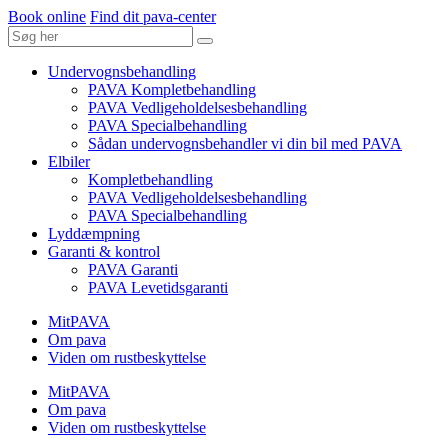
Book online
Find dit pava-center
Undervognsbehandling
PAVA Kompletbehandling
PAVA Vedligeholdelsesbehandling
PAVA Specialbehandling
Sådan undervognsbehandler vi din bil med PAVA
Elbiler
Kompletbehandling
PAVA Vedligeholdelsesbehandling
PAVA Specialbehandling
Lyddæmpning
Garanti & kontrol
PAVA Garanti
PAVA Levetidsgaranti
MitPAVA
Om pava
Viden om rustbeskyttelse
MitPAVA
Om pava
Viden om rustbeskyttelse