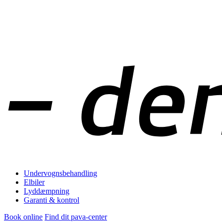
Undervognsbehandling
Elbiler
Lyddæmpning
Garanti & kontrol
Book online
Find dit pava-center