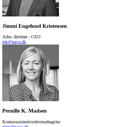
Jimmi Engelund Kristensen
Adm. direktør - CEO
jek@pava.dk
Pernille K. Madsen
Kontorassistent/ordremodtagelse
pkm@pava.dk