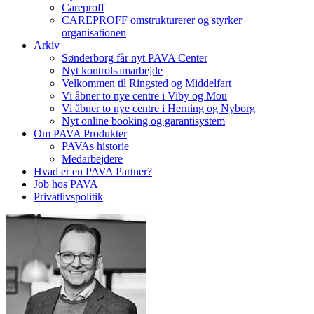
Careproff
CAREPROFF omstrukturerer og styrker
organisationen
Arkiv
Sønderborg får nyt PAVA Center
Nyt kontrolsamarbejde
Velkommen til Ringsted og Middelfart
Vi åbner to nye centre i Viby og Mou
Vi åbner to nye centre i Herning og Nyborg
Nyt online booking og garantisystem
Om PAVA Produkter
PAVAs historie
Medarbejdere
Hvad er en PAVA Partner?
Job hos PAVA
Privatlivspolitik