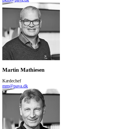
Martin Mathiesen
Kædechef
mm@pava.dk